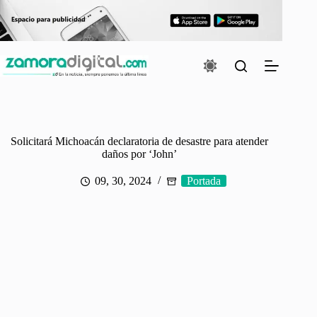
Saltar
al
contenido
Solicitará Michoacán declaratoria de desastre para atender
daños por ‘John’
09, 30, 2024
Portada