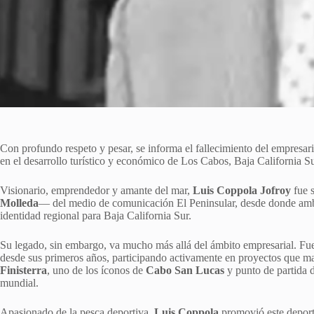
Con profundo respeto y pesar, se informa el fallecimiento del empresar
en el desarrollo turístico y económico de Los Cabos, Baja California Su
Visionario, emprendedor y amante del mar,
Luis Coppola Jofroy
fue 
Molleda
— del medio de comunicación El Peninsular, desde donde amb
identidad regional para Baja California Sur.
Su legado, sin embargo, va mucho más allá del ámbito empresarial. Fu
desde sus primeros años, participando activamente en proyectos que ma
Finisterra
, uno de los íconos de
Cabo San Lucas
y punto de partida d
mundial.
Apasionado de la pesca deportiva,
Luis Coppola
promovió este deporte