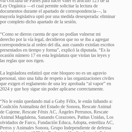
vía Oficialía de Partes para hacer valer el artículo 123 de la
Ley Orgánica —el cual permite solicitar la lectura de
documentos durante el apartado de correspondencia—, la
mayoría legislativa optó por una medida desesperada: eliminar
por completo dicho apartado de la sesión.
“Como se dieron cuenta de que no podían vulnerar mi
derecho por la vía legal, decidieron que no se iba a agregar
correspondencia al orden del día, aun cuando existían escritos
presentados en tiempo y forma”, explicó la diputada. “Es la
ocasión número 17 en esta legislatura que violan las leyes y
las reglas que nos rigen.
La legisladora enfatizó que este bloqueo no es un agravio
personal, sino una falta de respeto a las organizaciones civiles
que exigen el reglamento de una ley aprobada “al vapor” en
2024 y que hoy sigue sin poder aplicarse correctamente.
“No le están quedando mal a Gaby Félix, le están fallando a:
Coalición Animalista del Estado de Sonora, Rescate Animal
de Cajeme, Rescate Fénix AC, Ángeles Perrunos, Rescate
Animal Magdalena, Sanando Corazones, Patitas Unidas, Los
olvidados de Farco, Fundación Educa, Adopta, esteriliza AC,
Perros y Animales Sonora, Grupo Independiente de defensa