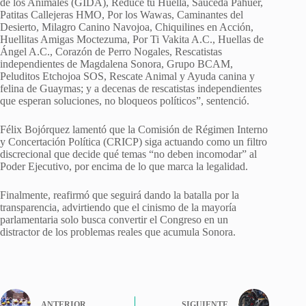
de los Animales (GIDA), Reduce tu Huella, Sauceda Pahuer,
Patitas Callejeras HMO, Por los Wawas, Caminantes del
Desierto, Milagro Canino Navojoa, Chiquilines en Acción,
Huellitas Amigas Moctezuma, Por Ti Vakita A.C., Huellas de
Ángel A.C., Corazón de Perro Nogales, Rescatistas
independientes de Magdalena Sonora, Grupo BCAM,
Peluditos Etchojoa SOS, Rescate Animal y Ayuda canina y
felina de Guaymas; y a decenas de rescatistas independientes
que esperan soluciones, no bloqueos políticos”, sentenció.
Félix Bojórquez lamentó que la Comisión de Régimen Interno
y Concertación Política (CRICP) siga actuando como un filtro
discrecional que decide qué temas “no deben incomodar” al
Poder Ejecutivo, por encima de lo que marca la legalidad.
Finalmente, reafirmó que seguirá dando la batalla por la
transparencia, advirtiendo que el cinismo de la mayoría
parlamentaria solo busca convertir el Congreso en un
distractor de los problemas reales que acumula Sonora.
ANTERIOR
SIGUIENTE